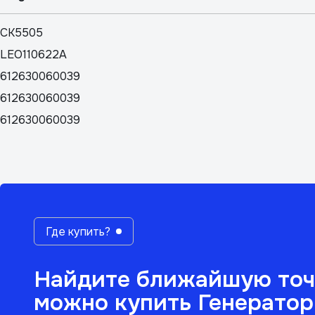
CK5505
LEO110622A
612630060039
612630060039
612630060039
Где купить?
Найдите ближайшую точ
можно купить Генерато