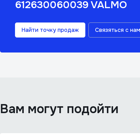
612630060039 VALMO
Найти точку продаж
Связяться с на
Вам могут подойти