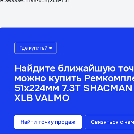
HD90009411198-XLB/XLB-7.3T
Где купить?
Найдите ближайшую точ
можно купить Ремкомпле
51х224мм 7.3Т SHACMAN
XLB VALMO
Найти точку продаж
Связяться с на