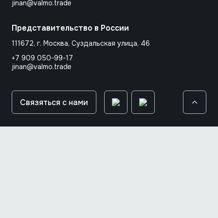
jinan@valmo.trade
Представительство в России
111672, г. Москва, Суздальская улица, 46
+7 909 050-99-17
jinan@valmo.trade
Связяться с нами
© 2026 Jinan Valmo auto parts co.,Ltd.
Прямые оптовые поставки запчастей для грузовиков и
спецтехники с заводов Китая
Политика конфиденциальности
Политика использования cookie-файлов
Сделано в
рбкт/