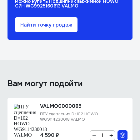
можно купить Подшипник выжимной HOWO
C7H WG9925160613 VALMO
Найти точку продаж
Вам могут подойти
VALMO0000065
ПГУ сцепления D=102 HOWO
WG9114230018 VALMO
4 590 ₽