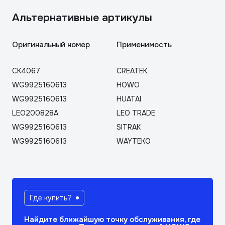
Aльтернативные артикулы
Оригинальный номер
Применимость
CK4067
CREATEK
WG9925160613
HOWO
WG9925160613
HUATAI
LEO200828A
LEO TRADE
WG9925160613
SITRAK
WG9925160613
WAYTEKO
Где купить?
Найдите ближайшую точку обслуживания, где