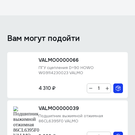
Вам могут подойти
VALMO0000066
ПГУ сцепления D=90 HOWO
WG9114230023 VALMO
4 310 ₽
VALMO0000039
Подшипник выжимной отжимная
86CL6395F0 VALMO