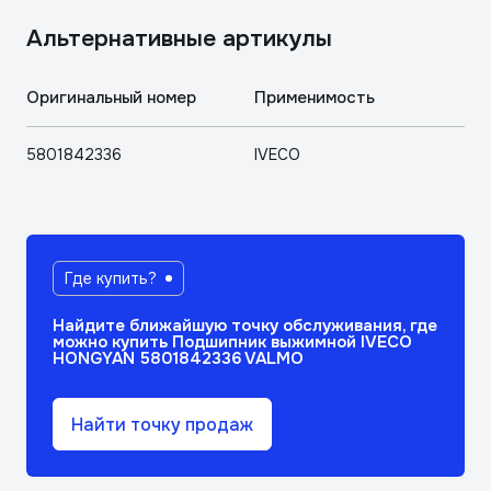
Aльтернативные артикулы
Оригинальный номер
Применимость
5801842336
IVECO
Где купить?
Найдите ближайшую точку обслуживания, где
можно купить Подшипник выжимной IVECO
HONGYAN 5801842336 VALMO
Найти точку продаж