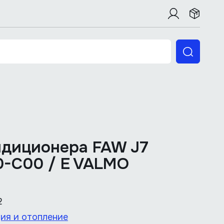
ндиционера FAW J7
0-C00 / E VALMO
2
ия и отопление