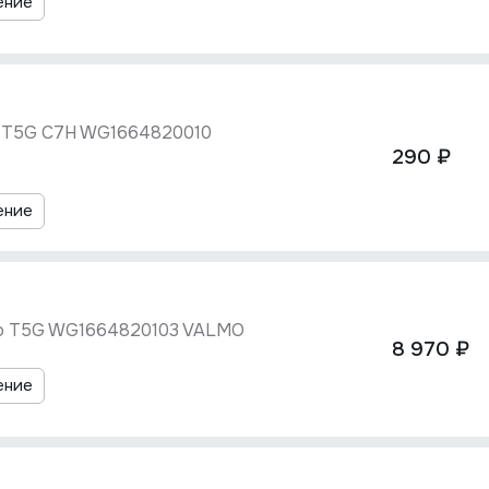
ение
 T5G C7H WG1664820010
290 ₽
ение
o T5G WG1664820103 VALMO
8 970 ₽
ение