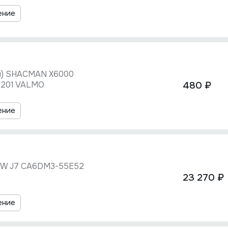
ение
м) SHACMAN X6000
0201 VALMO
480 ₽
ение
AW J7 CA6DM3-55E52
23 270 ₽
ение