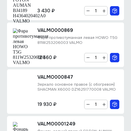
3 430 ₽
VALMO000869
Фара противотуманная левая HOWO T5G
811W253206003 VALMO
12 660 ₽
VALMO000847
Зеркало основное правое (с обогревом)
SHACMAN X6000 DZ16251770008 VALMO
19 930 ₽
VALMO0001249