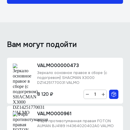
Вам могут подойти
VALMO00000473
Зеркало основное правое в сборе (с
подогревом) SHACMAN X3000
DZ14251770031 VALMO
8 120 ₽
VALMO000961
Фара противотуманная правая FOTON
AUMAN BJ4189 H4364020402A0 VALMO