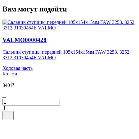
Вам могут подойти
VALMO0000428
Сальник ступицы передней 105х154х15мм FAW 3253, 3252,
3312 31030454E VALMO
Ходовая часть
Колеса
340 ₽