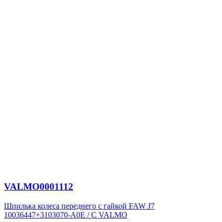
VALMO0001112
Шпилька колеса переднего с гайкой FAW J7
10036447+3103070-A0E / C VALMO