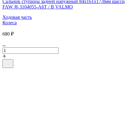
Сальник ступицы задней наружный 84х161х17.8мм шасси
FAW J6 3104055-A6T / B VALMO
Ходовая часть
Колеса
680 ₽