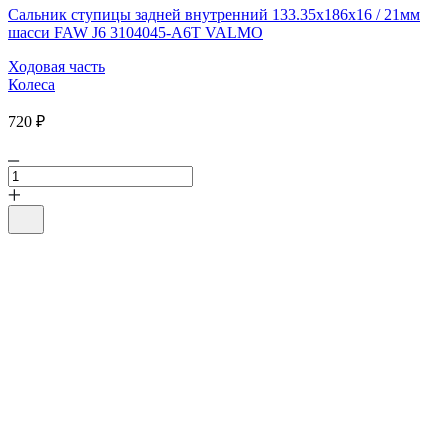
Сальник ступицы задней внутренний 133.35х186х16 / 21мм
шасси FAW J6 3104045-A6T VALMO
Ходовая часть
Колеса
720 ₽