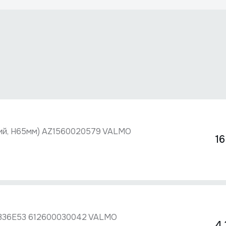
кий, H65мм) AZ1560020579 VALMO
16
336E53 612600030042 VALMO
4 