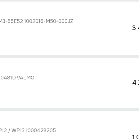
DM3-55E52 1002016-M50-000JZ
3 
20A81D VALMO
4 
12 / WP13 1000428205
1 