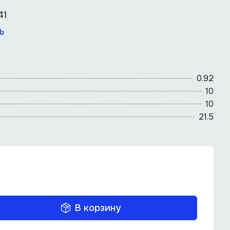
41
ь
0.92
10
10
21.5
В корзину