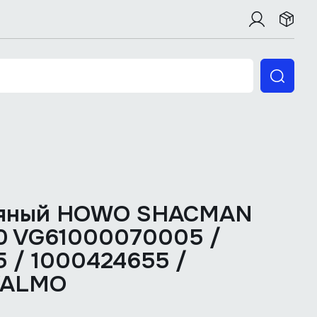
ляный HOWO SHACMAN
0 VG61000070005 /
 / 1000424655 /
VALMO