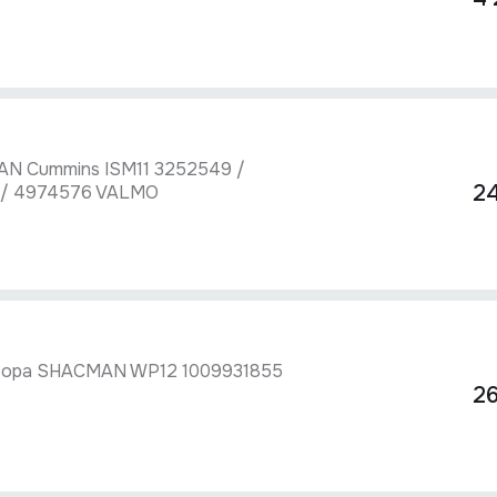
AN Cummins ISM11 3252549 /
24
 / 4974576 VALMO
ктора SHACMAN WP12 1009931855
2