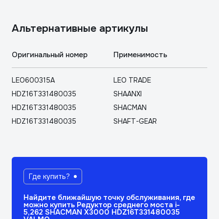
Aльтернативные артикулы
Оригинальный номер
Применимость
LEO600315A
LEO TRADE
HDZ16T331480035
SHAANXI
HDZ16T331480035
SHACMAN
HDZ16T331480035
SHAFT-GEAR
Где купить?
Найдите ближайшую точку обслуживания, где
можно купить Редуктор среднего моста i-
5,262 SHACMAN X3000 HDZ16T331480035