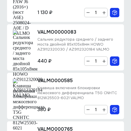
1 130 ₽
VALMO0000083
Сальник редуктора среднего / заднего
моста двойной 85х105х8мм HOWO
AZ9112320030 / AZ9112320184 VALMO
440 ₽
VALMO000585
Клавиша включения блокировки
межосевого дифференциала T5G CNHTC
812W25503-6021 VALMO
380 ₽
VALMO000765