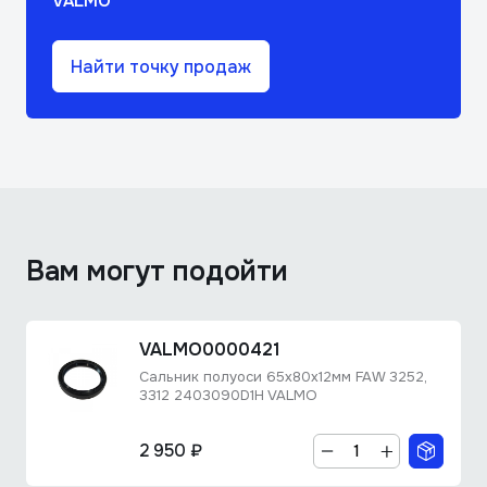
VALMO
Найти точку продаж
Вам могут подойти
VALMO0000421
Сальник полуоси 65х80х12мм FAW 3252,
3312 2403090D1H VALMO
2 950 ₽