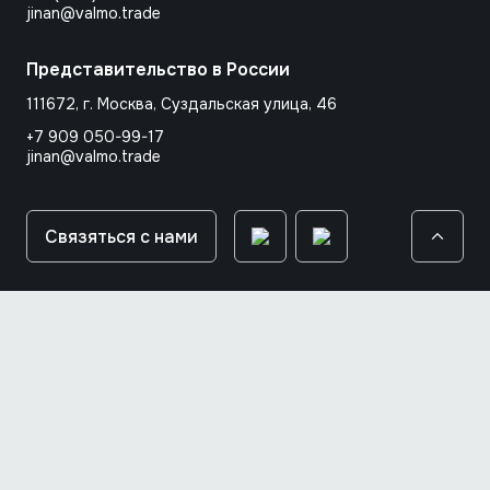
jinan@valmo.trade
Представительство в России
111672, г. Москва, Суздальская улица, 46
+7 909 050-99-17
jinan@valmo.trade
Связяться с нами
© 2026 Jinan Valmo auto parts co.,Ltd.
Прямые оптовые поставки запчастей для грузовиков и
спецтехники с заводов Китая
Политика конфиденциальности
Политика использования cookie-файлов
Сделано в
рбкт/