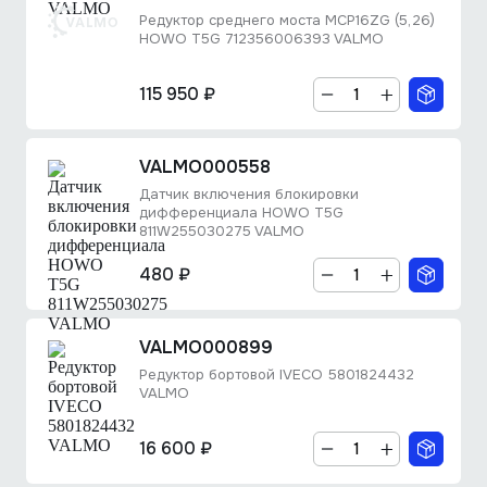
Редуктор среднего моста MCP16ZG (5,26)
HOWO T5G 712356006393 VALMO
115 950 ₽
VALMO000558
Датчик включения блокировки
дифференциала HOWO T5G
811W255030275 VALMO
480 ₽
VALMO000899
Редуктор бортовой IVECO 5801824432
VALMO
16 600 ₽