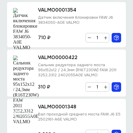
VALMO0001354
Датчик включения блокировки FAW J6
3834050-A0E VALMO
710 ₽
VALMO0000422
Сальник редуктора заднего моста
95х152х12 / 24,3мм (R16T230W) FAW 2011
3252,3312 2402055A0E VALMO
310 ₽
VALMO0001348
Вал проходной среднего моста FAW J6 E5
2502161-A6E VALMO